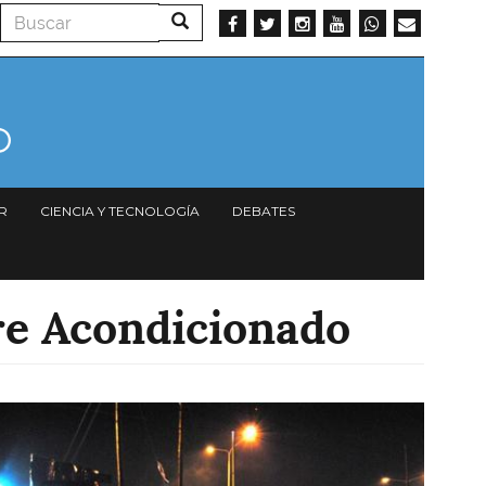
Buscar
Buscar
R
CIENCIA Y TECNOLOGÍA
DEBATES
ire Acondicionado
Imagen