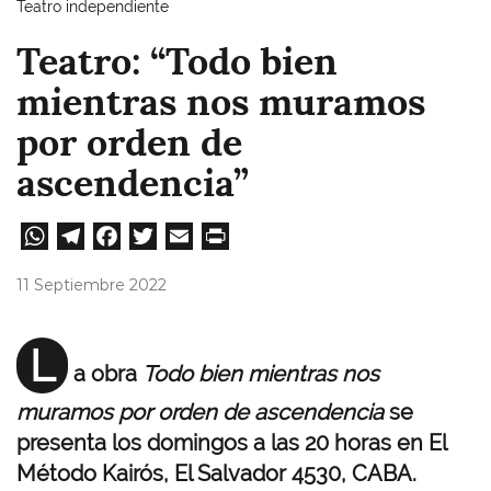
Teatro independiente
Teatro: “Todo bien
mientras nos muramos
por orden de
ascendencia”
W
Te
Fa
T
E
Pri
ha
le
ce
wi
m
nt
11 Septiembre 2022
ts
gr
bo
tt
ail
A
a
ok
er
L
a obra
Todo bien mientras nos
pp
m
muramos por orden de ascendencia
se
presenta los domingos a las 20 horas en El
Método Kairós, El Salvador 4530, CABA.