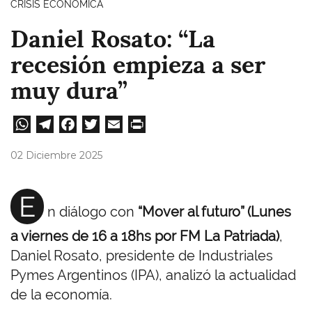
CRISIS ECONÓMICA
Daniel Rosato: “La
recesión empieza a ser
muy dura”
W
Te
Fa
T
E
Pri
ha
le
ce
wi
m
nt
02 Diciembre 2025
ts
gr
bo
tt
ail
A
a
ok
er
E
n diálogo con
“Mover al futuro” (Lunes
pp
m
a viernes de 16 a 18hs por FM La Patriada)
,
Daniel Rosato, presidente de Industriales
Pymes Argentinos (IPA), analizó la actualidad
de la economía.