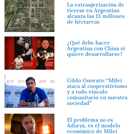
Imagen
La extranjerización de
tierras en Argentina
alcanza las 13 millones
de héctareas
Imagen
¿Qué debe hacer
Argentina con China si
quiere desarrollarse?
Imagen
Gildo Onorato: “Milei
ataca al cooperativismo
y a todo vínculo
comunitario en nuestra
sociedad”
Imagen
El problema no es
Adorni, es el modelo
económico de Milei