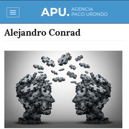
Pasar
al
Toggle
contenido
navigation
principal
Alejandro Conrad
Imagen