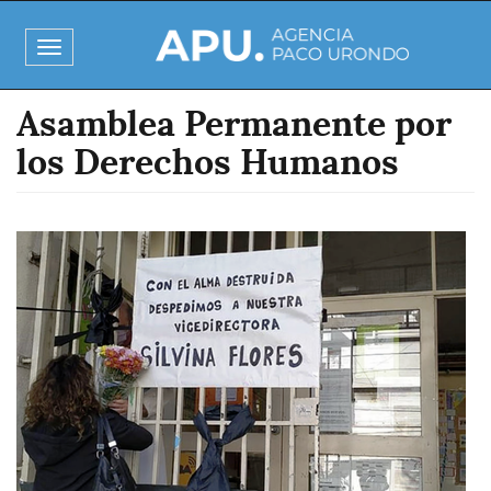
Pasar
al
Toggle
contenido
navigation
principal
Asamblea Permanente por
los Derechos Humanos
Imagen