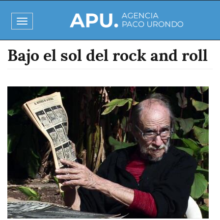
Pasar
al
Toggle
contenido
navigation
principal
Bajo el sol del rock and roll
Imagen