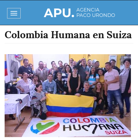
Pasar
al
Toggle
contenido
navigation
principal
Colombia Humana en Suiza
Imagen