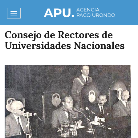
Pasar
al
Toggle
contenido
navigation
principal
Consejo de Rectores de
Universidades Nacionales
Imagen