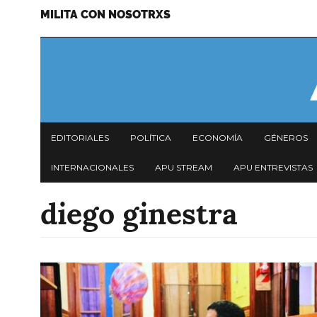
MILITA CON NOSOTRXS
Pasar
Menu
al
secundario
contenido
principal
Navegación
EDITORIALES
POLÍTICA
ECONOMÍA
GÉNEROS
principal
INTERNACIONALES
APU STREAM
APU ENTREVISTAS
diego ginestra
Imagen