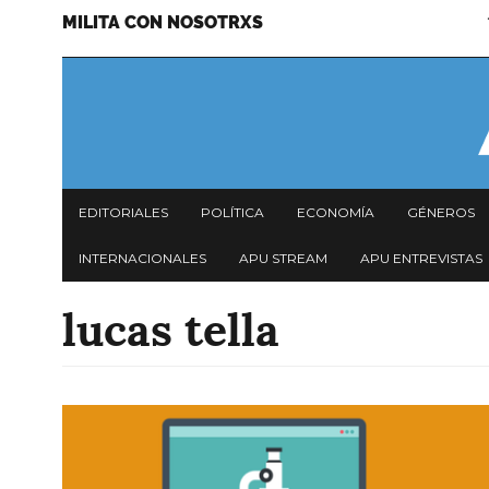
MILITA CON NOSOTRXS
Pasar
Menu
al
secundario
contenido
principal
Navegación
EDITORIALES
POLÍTICA
ECONOMÍA
GÉNEROS
principal
INTERNACIONALES
APU STREAM
APU ENTREVISTAS
lucas tella
Imagen