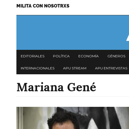
MILITA CON NOSOTRXS
Pasar
Menu
al
secundario
contenido
principal
Navegación
EDITORIALES
POLÍTICA
ECONOMÍA
GÉNEROS
principal
INTERNACIONALES
APU STREAM
APU ENTREVISTAS
Mariana Gené
Imagen