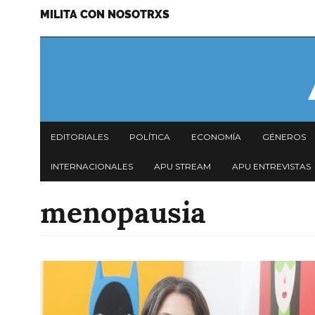
MILITA CON NOSOTRXS
Pasar
Menu
al
secundario
contenido
principal
Navegación
EDITORIALES
POLÍTICA
ECONOMÍA
GÉNEROS
principal
INTERNACIONALES
APU STREAM
APU ENTREVISTAS
menopausia
Imagen