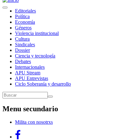
Toggle
Navegación
Editoriales
navigation
Política
principal
Economía
Géneros
Violencia institucional
Cultura
Sindicales
Dossier
Ciencia y tecnología
Debates
Internacionales
APU Stream
APU Entrevistas
Ciclo Soberanía y desarrollo
Buscar
Buscar
Menu secundario
Milita con nosotrxs