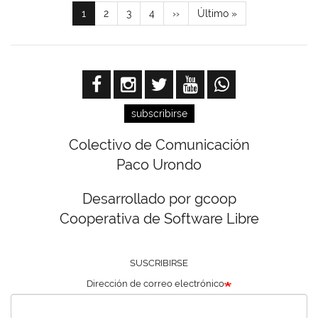
Paginación
Página
1
Page
2
Page
3
Page
4
Siguiente
››
Última
Último »
actual
página
página
subscribirse
Colectivo de Comunicación
Paco Urondo
Desarrollado por gcoop
Cooperativa de Software Libre
SUSCRIBIRSE
Dirección de correo electrónico