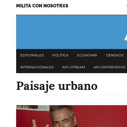
MILITA CON NOSOTRXS
Pasar
Menu
al
secundario
contenido
principal
Navegación
EDITORIALES
POLÍTICA
ECONOMÍA
GÉNEROS
principal
INTERNACIONALES
APU STREAM
APU ENTREVISTAS
Paisaje urbano
Imagen