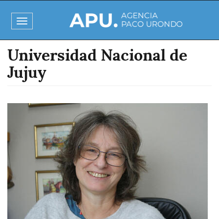
Pasar
al
Toggle
contenido
navigation
principal
Universidad Nacional de
Jujuy
Imagen