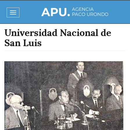
Pasar
al
Toggle
contenido
navigation
principal
Universidad Nacional de
San Luis
Imagen