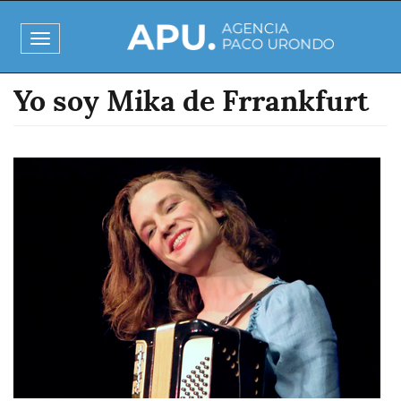
Pasar
al
Toggle
contenido
navigation
principal
Yo soy Mika de Frrankfurt
Imagen