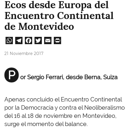
Ecos desde Europa del
Encuentro Continental
de Montevideo
W
Te
Fa
T
E
Pri
ha
le
ce
wi
m
nt
21 Noviembre 2017
ts
gr
bo
tt
ail
A
a
ok
er
P
or Sergio Ferrari, desde Berna, Suiza
pp
m
Apenas concluido el Encuentro Continental
por la Democracia y contra el Neoliberalismo
del 16 al 18 de noviembre en Montevideo,
surge el momento del balance.