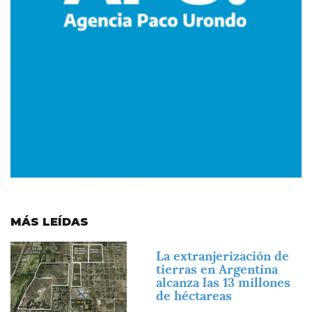
MÁS LEÍDAS
Imagen
La extranjerización de
tierras en Argentina
alcanza las 13 millones
de héctareas