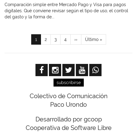
Comparación simple entre Mercado Pago y Visa para pagos
digitales. Qué conviene revisar según el tipo de uso, el control
del gasto y la forma de...
Paginación
Página
1
Page
2
Page
3
Page
4
Siguiente
››
Última
Último »
actual
página
página
subscribirse
Colectivo de Comunicación
Paco Urondo
Desarrollado por gcoop
Cooperativa de Software Libre