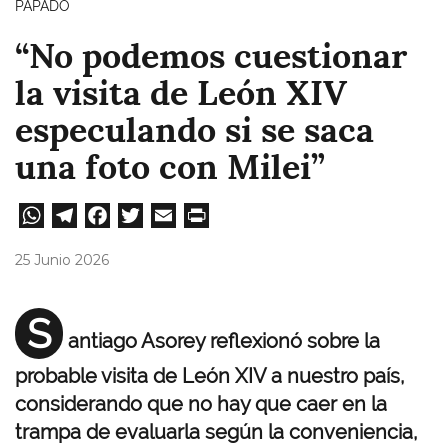
PAPADO
“No podemos cuestionar
la visita de León XIV
especulando si se saca
una foto con Milei”
W
Te
Fa
T
E
Pri
ha
le
ce
wi
m
nt
25 Junio 2026
ts
gr
bo
tt
ail
A
a
ok
er
S
antiago Asorey reflexionó sobre la
pp
m
probable visita de León XIV a nuestro país,
considerando que no hay que caer en la
trampa de evaluarla según la conveniencia,