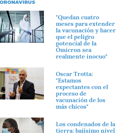
ORONAVIRUS
magen
"Quedan cuatro
meses para extender
la vacunación y hacer
que el peligro
potencial de la
Ómicron sea
realmente inocuo"
magen
Oscar Trotta:
"Estamos
expectantes con el
proceso de
vacunación de los
más chicos"
magen
Los condenados de la
tierra: bajísimo nivel