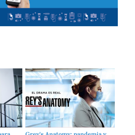
Imagen
para
Grey's Anatomy: pandemia y