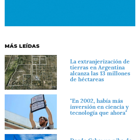
MÁS LEÍDAS
Imagen
La extranjerización de
tierras en Argentina
alcanza las 13 millones
de héctareas
Imagen
"En 2002, había más
inversión en ciencia y
tecnología que ahora"
Imagen