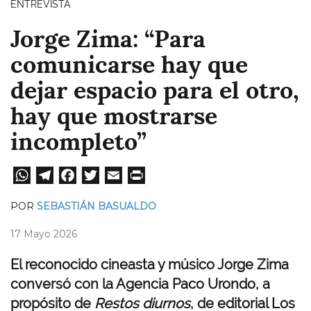
ENTREVISTA
Jorge Zima: “Para
comunicarse hay que
dejar espacio para el otro,
hay que mostrarse
incompleto”
W
Te
Fa
T
E
Pri
ha
le
ce
wi
m
nt
POR
SEBASTIÁN BASUALDO
ts
gr
bo
tt
ail
17 Mayo 2026
A
a
ok
er
pp
m
El reconocido cineasta y músico Jorge Zima
conversó con la Agencia Paco Urondo, a
propósito de
Restos diurnos
, de editorial Los