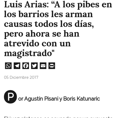
Luis Arias: “A los pibes en
los barrios les arman
causas todos los días,
pero ahora se han
atrevido con un
magistrado"
W
Te
Fa
T
E
Pri
ha
le
ce
wi
m
nt
05 Diciembre 2017
ts
gr
bo
tt
ail
A
a
ok
er
P
or Agustín Pisani y Boris Katunaric
pp
m