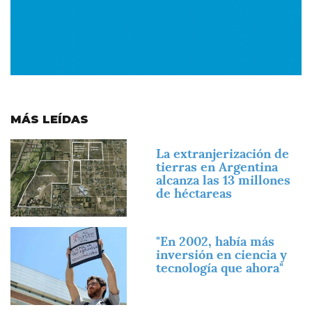
MÁS LEÍDAS
Imagen
La extranjerización de
tierras en Argentina
alcanza las 13 millones
de héctareas
Imagen
"En 2002, había más
inversión en ciencia y
tecnología que ahora"