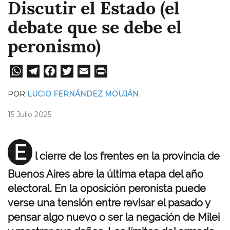
Discutir el Estado (el
debate que se debe el
peronismo)
W
Te
Fa
T
E
Pri
ha
le
ce
wi
m
nt
POR
LUCIO FERNÁNDEZ MOUJÁN
ts
gr
bo
tt
ail
15 Julio 2025
A
a
ok
er
pp
m
E
l cierre de los frentes en la provincia de
Buenos Aires abre la última etapa del año
electoral. En la oposición peronista puede
verse una tensión entre revisar el pasado y
pensar algo nuevo o ser la negación de Milei