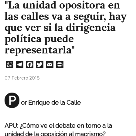
"La unidad opositora en
las calles va a seguir, hay
que ver si la dirigencia
política puede
representarla"
W
Te
Fa
T
E
Pri
ha
le
ce
wi
m
nt
07 Febrero 2018
ts
gr
bo
tt
ail
A
a
ok
er
P
or Enrique de la Calle
pp
m
APU: ¿Cómo ve el debate en torno a la
unidad de la oposición al macrismo?