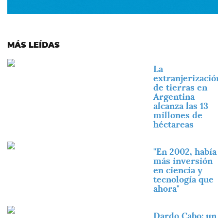
MÁS LEÍDAS
Imagen
La
extranjerizació
de tierras en
Argentina
alcanza las 13
millones de
héctareas
Imagen
"En 2002, había
más inversión
en ciencia y
tecnología que
ahora"
Imagen
Dardo Cabo: un