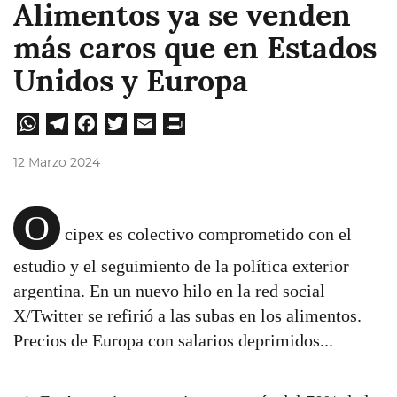
Alimentos ya se venden
más caros que en Estados
Unidos y Europa
W
Te
Fa
Tw
E
Pri
hat
leg
ce
itt
ma
nt
12 Marzo 2024
sA
ra
bo
er
il
pp
m
ok
O
cipex es colectivo comprometido con el
estudio y el seguimiento de la política exterior
argentina. En un nuevo hilo en la red social
X/Twitter se refirió a las subas en los alimentos.
Precios de Europa con salarios deprimidos...