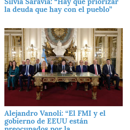
Silvia Saravia: “Hay que priorizar
la deuda que hay con el pueblo”
Imagen
Alejandro Vanoli: “El FMI y el
gobierno de EEUU están
preocupados por la