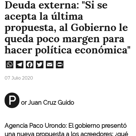
Deuda externa: "Si se
acepta la última
propuesta, al Gobierno le
queda poco margen para
hacer política económica"
W
Te
Fa
T
E
Pri
ha
le
ce
wi
m
nt
07 Julio 2020
ts
gr
bo
tt
ail
A
a
ok
er
P
or Juan Cruz Guido
pp
m
Agencia Paco Urondo: El gobierno presentó
una nueva propuesta a los acreedores: ¿qué