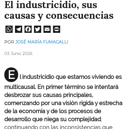
El industricidio, sus
causas y consecuencias
W
Te
Fa
T
E
Pri
ha
le
ce
wi
m
nt
POR
JOSÉ MARÍA FUMAGALLI
ts
gr
bo
tt
ail
03 Junio 2026
A
a
ok
er
pp
m
E
l industricidio que estamos viviendo es
multicausal. En primer término se intentará
desbrozar sus causas principales,
comenzando por una visión rígida y estrecha
de la economía y de los procesos de
desarrollo que niega su complejidad
;
continuando con las inconsistencias que