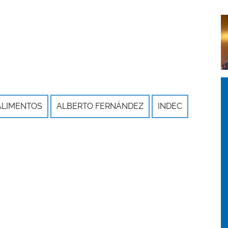
I
I
I
 ALIMENTOS
ALBERTO FERNÁNDEZ
INDEC