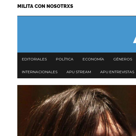
MILITA CON NOSOTRXS
Pasar
Menu
al
secundario
contenido
principal
Navegación
EDITORIALES
POLÍTICA
ECONOMÍA
GÉNEROS
principal
INTERNACIONALES
APU STREAM
APU ENTREVISTAS
Imagen