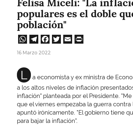
Felisa Miceli: "La inflac
populares es el doble que
población"
WhatsApp
Telegram
Facebook
Twitter
Email
Print
16 Marzo 2022
L
a economista y ex ministra de Economí
a los altos niveles de inflación presentados
inflación" planteada por el Presidente. "M
que el viernes empezaba la guerra contra l
apuntó irónicamente. "El gobierno tiene q
para bajar la inflación".