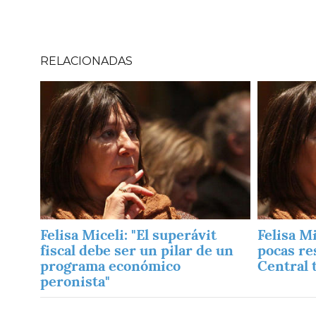
RELACIONADAS
Imagen
Imagen
Felisa Miceli: "El superávit
Felisa M
fiscal debe ser un pilar de un
pocas re
programa económico
Central 
peronista"