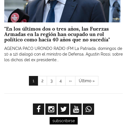
"En los últimos dos o tres años, las Fuerzas
Armadas en la región han ocupado un rol
político como hacía 40 años que no sucedía"
AGENCIA PACO URONDO RADIO (FM La Patriada, domingos de
10 a 12) dialogó con el ministro de Defensa, Agustín Rossi, sobre
los dichos del ex presidente...
Paginación
Página
1
Page
2
Page
3
Page
4
Siguiente
››
Última
Último »
actual
página
página
subscribirse