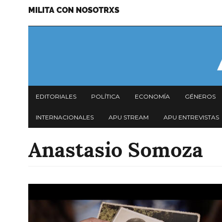
MILITA CON NOSOTRXS
Pasar
Menu
al
secundario
contenido
principal
Navegación
EDITORIALES
POLÍTICA
ECONOMÍA
GÉNEROS
principal
INTERNACIONALES
APU STREAM
APU ENTREVISTAS
Anastasio Somoza
Imagen