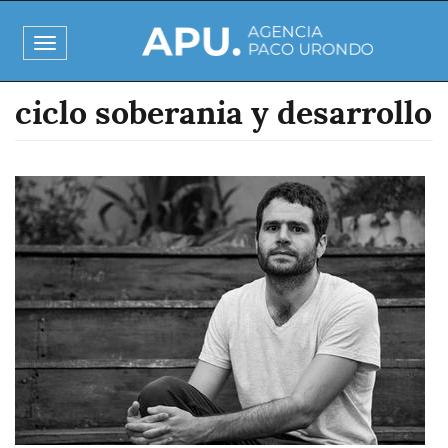
Pasar
al
Toggle
contenido
navigation
principal
ciclo soberania y desarrollo
Imagen