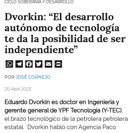
CICLO SOBERANÍA Y DESARROLLO
Dvorkin: “El desarrollo
autónomo de tecnología
te da la posibilidad de ser
independiente”
W
Te
Fa
T
E
Pri
ha
le
ce
wi
m
nt
POR
JOSÉ CORNEJO
ts
gr
bo
tt
ail
20 Abril 2023
A
a
ok
er
pp
m
Eduardo Dvorkin es doctor en Ingeniería y
gerente general de YPF Tecnología (Y-TEC)
,
el brazo tecnológico de la petrolera petrolera
estatal. Dvorkin habló con Agencia Paco