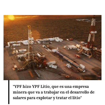
a
g
e
n
I
m
a
g
e
n
"YPF hizo YPF Litio, que es una empresa
minera que va a trabajar en el desarrollo de
salares para explotar y tratar el litio"