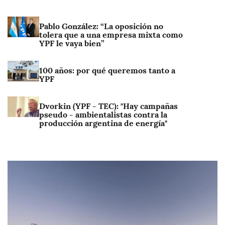
I
Pablo González: “La oposición no
m
tolera que a una empresa mixta como
a
YPF le vaya bien”
g
e
I
100 años: por qué queremos tanto a
n
m
YPF
a
g
I
Dvorkin (YPF - TEC): "Hay campañas
e
m
pseudo - ambientalistas contra la
n
a
producción argentina de energía"
g
e
n
I
m
a
g
e
n