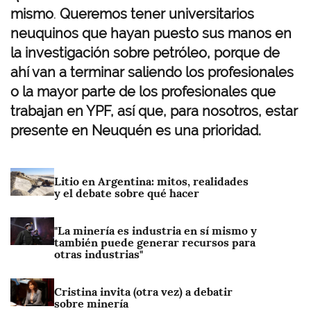
mismo
.
Queremos tener universitarios
neuquinos que hayan puesto sus manos en
la investigación sobre petróleo, porque de
ahí van a terminar saliendo los profesionales
o la mayor parte de los profesionales que
trabajan en YPF, así que, para nosotros, estar
presente en Neuquén es una prioridad.
I
Litio en Argentina: mitos, realidades
m
y el debate sobre qué hacer
a
g
I
"La minería es industria en sí mismo y
e
m
también puede generar recursos para
n
a
otras industrias"
g
e
I
Cristina invita (otra vez) a debatir
n
m
sobre minería