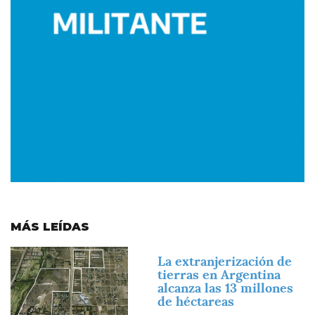
MÁS LEÍDAS
Imagen
La extranjerización de
tierras en Argentina
alcanza las 13 millones
de héctareas