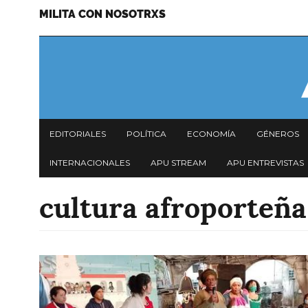
MILITA CON NOSOTRXS
Pasar
Menu
al
secundario
contenido
principal
Navegación
EDITORIALES
POLÍTICA
ECONOMÍA
GÉNEROS
principal
INTERNACIONALES
APU STREAM
APU ENTREVISTAS
cultura afroporteña
Imagen