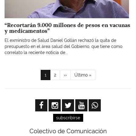
“Recortarán 9.000 millones de pesos en vacunas
y medicamentos”
El exministro de Salud Daniel Gollán rechazó la quita de
presupuesto en el área salud del Gobierno, que tiene como
correlato la reciente noticia de...
Paginación
Página
1
Page
2
Siguiente
››
Última
Último »
actual
página
página
subscribirse
Colectivo de Comunicación