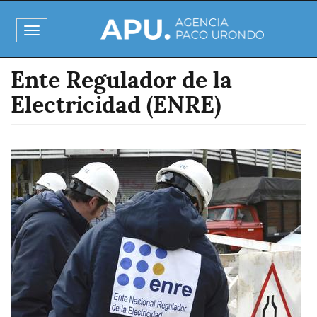
Pasar
al
Toggle
contenido
navigation
principal
Ente Regulador de la
Electricidad (ENRE)
Imagen