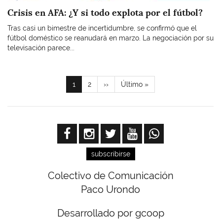
Crisis en AFA: ¿Y si todo explota por el fútbol?
Tras casi un bimestre de incertidumbre, se confirmó que el
fútbol doméstico se reanudará en marzo. La negociación por su
televisación parece...
Paginación
Página
1
Page
2
Siguiente
››
Última
Último »
actual
página
página
subscribirse
Colectivo de Comunicación
Paco Urondo
Desarrollado por gcoop