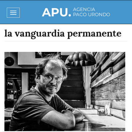
Pasar
al
Toggle
contenido
navigation
principal
la vanguardia permanente
Imagen