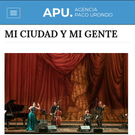
Pasar
al
Toggle
contenido
navigation
principal
MI CIUDAD Y MI GENTE
Imagen