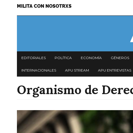
MILITA CON NOSOTRXS
Pasar
Menu
al
secundario
contenido
principal
Navegación
EDITORIALES
POLÍTICA
ECONOMÍA
GÉNEROS
principal
INTERNACIONALES
APU STREAM
APU ENTREVISTAS
Organismo de Dere
Imagen