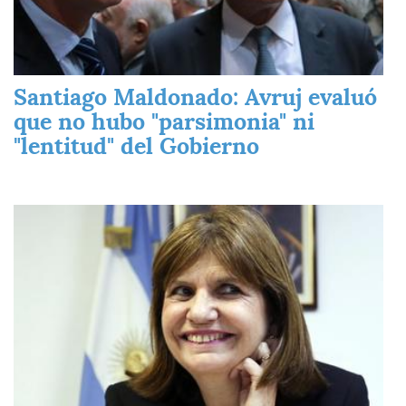
Santiago Maldonado: Avruj evaluó
que no hubo "parsimonia" ni
"lentitud" del Gobierno
Imagen