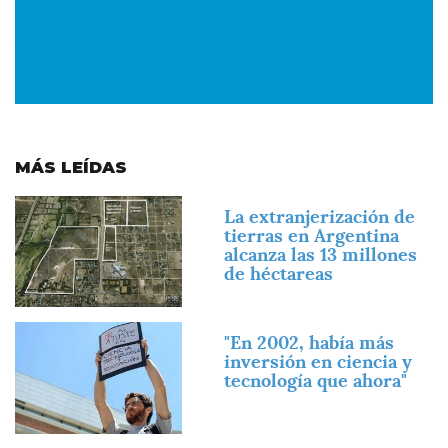
MÁS LEÍDAS
Imagen
La extranjerización de
tierras en Argentina
alcanza las 13 millones
de héctareas
Imagen
"En 2002, había más
inversión en ciencia y
tecnología que ahora"