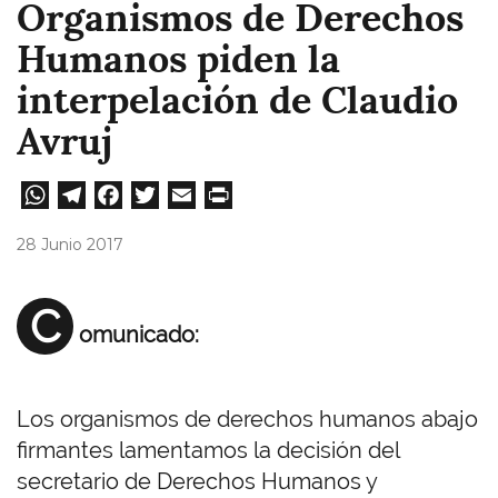
Organismos de Derechos
Humanos piden la
interpelación de Claudio
Avruj
W
Te
Fa
T
E
Pri
ha
le
ce
wi
m
nt
28 Junio 2017
ts
gr
bo
tt
ail
A
a
ok
er
C
omunicado:
pp
m
Los organismos de derechos humanos abajo
firmantes lamentamos la decisión del
secretario de Derechos Humanos y