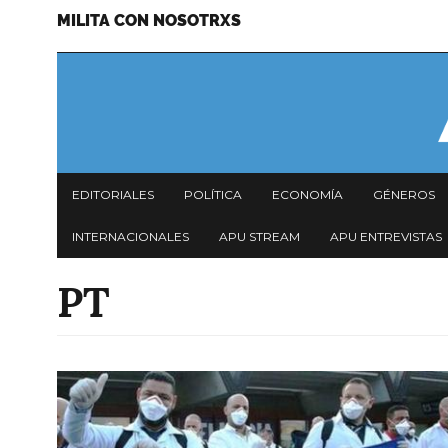
MILITA CON NOSOTRXS
Pasar
Menu
al
secundario
contenido
principal
Navegación
EDITORIALES
POLÍTICA
ECONOMÍA
GÉNEROS
principal
INTERNACIONALES
APU STREAM
APU ENTREVISTAS
PT
Imagen