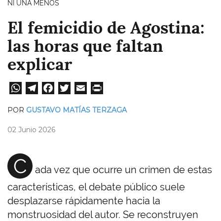
NI UNA MENOS
El femicidio de Agostina:
las horas que faltan
explicar
W
Te
Fa
T
E
Pri
ha
le
ce
wi
m
nt
POR
GUSTAVO MATÍAS TERZAGA
ts
gr
bo
tt
ail
02 Junio 2026
A
a
ok
er
pp
m
C
ada vez que ocurre un crimen de estas
características, el debate público suele
desplazarse rápidamente hacia la
monstruosidad del autor. Se reconstruyen