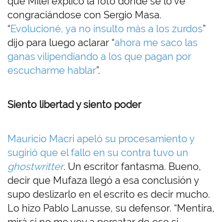
que Milei explicó la foto donde se lo ve
congraciándose con Sergio Masa.
“
Evolucioné, ya no insulto más a los zurdos
”
dijo para luego aclarar “
ahora me saco las
ganas vilipendiando a los que pagan por
escucharme hablar
”.
Siento libertad y siento poder
Mauricio Macri apeló su procesamiento y
sugirió que el fallo en su contra tuvo un
ghostwritter
. Un escritor fantasma. Bueno,
decir que Mufaza llegó a esa conclusión y
supo deslizarlo en el escrito es decir mucho.
Lo hizo Pablo Lanusse, su defensor. “Mentira,
mirá si no me voy a percatar de eso si