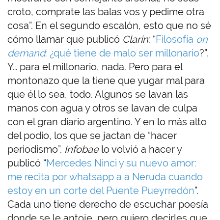
croto, comprate las balas vos y pedime otra
cosa”. En el segundo escalón, esto que no sé
cómo llamar que publicó
Clarín
: “
Filosofía
on
demand
: ¿qué tiene de malo ser millonario
?”.
Y… para el millonario, nada. Pero para el
montonazo que la tiene que yugar mal para
que él lo sea, todo. Algunos se lavan las
manos con agua y otros se lavan de culpa
con el gran diario argentino. Y en lo más alto
del podio, los que se jactan de “hacer
periodismo”.
Infobae
lo volvió a hacer y
publicó “
Mercedes Ninci y su nuevo amor:
me recita por whatsapp a a Neruda cuando
estoy en un corte del Puente Pueyrredón
”.
Cada uno tiene derecho de escuchar poesía
donde se le antoje, pero quiero decirles que