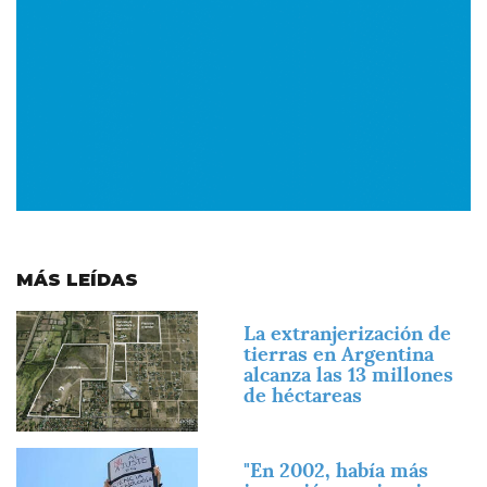
MÁS LEÍDAS
Imagen
La extranjerización de
tierras en Argentina
alcanza las 13 millones
de héctareas
Imagen
"En 2002, había más