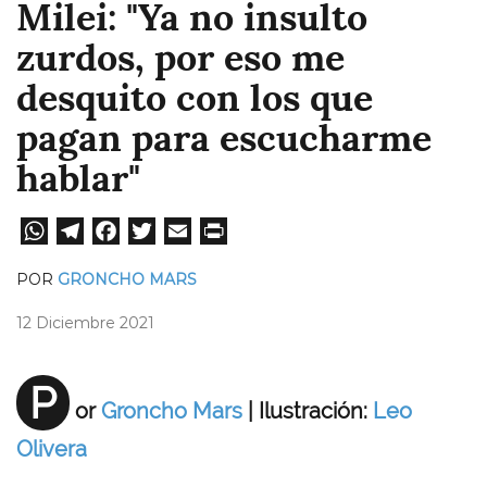
Milei: "Ya no insulto
zurdos, por eso me
desquito con los que
pagan para escucharme
hablar"
W
Te
Fa
T
E
Pri
ha
le
ce
wi
m
nt
POR
GRONCHO MARS
ts
gr
bo
tt
ail
12 Diciembre 2021
A
a
ok
er
pp
m
P
or
Groncho Mars
|​ Ilustración:
Leo
Olivera