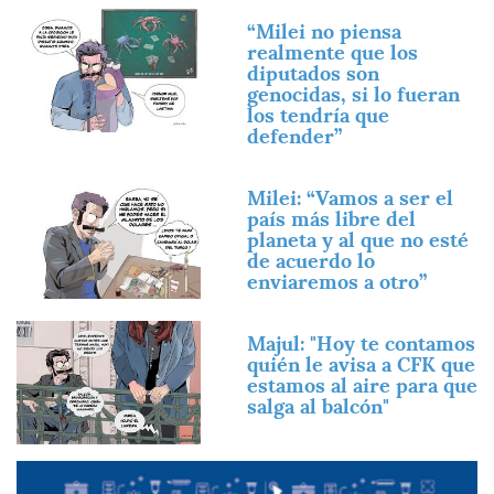
Imagen
“Milei no piensa
realmente que los
diputados son
genocidas, si lo fueran
los tendría que
defender”
Imagen
Milei: “Vamos a ser el
país más libre del
planeta y al que no esté
de acuerdo lo
enviaremos a otro”
Imagen
Majul: "Hoy te contamos
quién le avisa a CFK que
estamos al aire para que
salga al balcón"
Imagen
Imagen