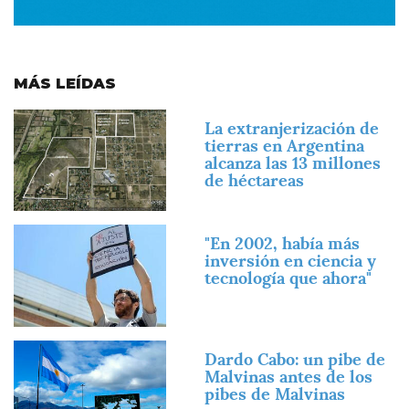
MÁS LEÍDAS
Imagen
La extranjerización de
tierras en Argentina
alcanza las 13 millones
de héctareas
Imagen
"En 2002, había más
inversión en ciencia y
tecnología que ahora"
Imagen
Dardo Cabo: un pibe de
Malvinas antes de los
pibes de Malvinas