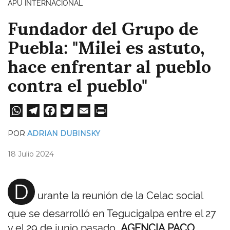
APU INTERNACIONAL
Fundador del Grupo de
Puebla: "Milei es astuto,
hace enfrentar al pueblo
contra el pueblo"
W
Te
Fa
T
E
Pri
ha
le
ce
wi
m
nt
POR
ADRIAN DUBINSKY
ts
gr
bo
tt
ail
18 Julio 2024
A
a
ok
er
pp
m
D
urante la reunión de la Celac social
que se desarrolló en Tegucigalpa entre el 27
y el 29 de junio pasado,
AGENCIA PACO