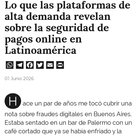
Lo que las plataformas de
alta demanda revelan
sobre la seguridad de
pagos online en
Latinoamérica
W
Te
Fa
T
E
Pri
ha
le
ce
wi
m
nt
01 Junio 2026
ts
gr
bo
tt
ail
A
a
ok
er
H
ace un par de años me tocó cubrir una
pp
m
nota sobre fraudes digitales en Buenos Aires.
Estaba sentado en un bar de Palermo con un
café cortado que ya se había enfriado y la