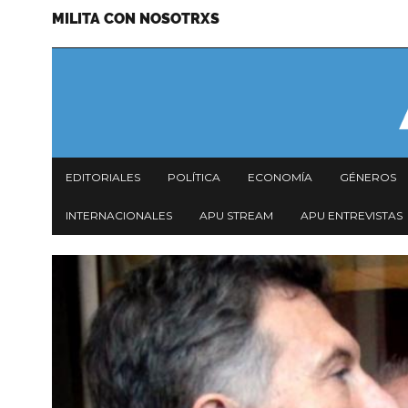
MILITA CON NOSOTRXS
Pasar
Menu
al
secundario
contenido
principal
Navegación
EDITORIALES
POLÍTICA
ECONOMÍA
GÉNEROS
principal
INTERNACIONALES
APU STREAM
APU ENTREVISTAS
Imagen