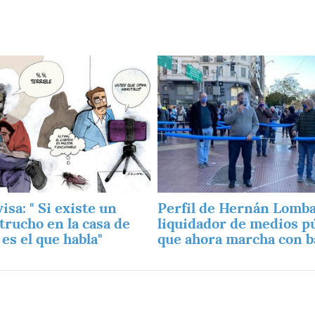
Imagen
isa: " Si existe un
Perfil de Hernán Lombar
trucho en la casa de
liquidador de medios p
 es el que habla"
que ahora marcha con b