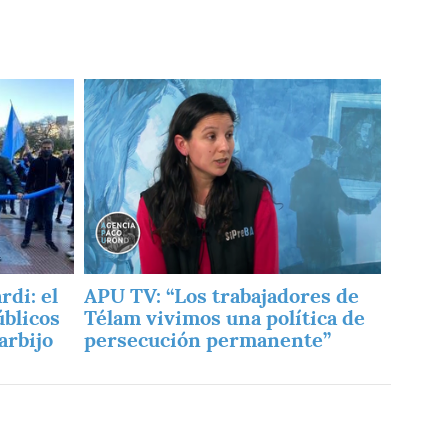
Imagen
di: el
APU TV: “Los trabajadores de
úblicos
Télam vivimos una política de
arbijo
persecución permanente”