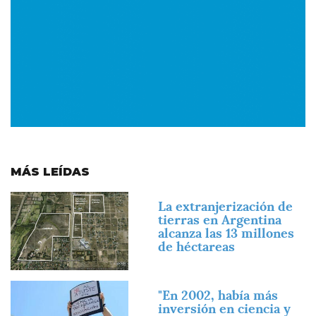
MÁS LEÍDAS
Imagen
La extranjerización de
tierras en Argentina
alcanza las 13 millones
de héctareas
Imagen
"En 2002, había más
inversión en ciencia y