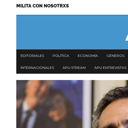
MILITA CON NOSOTRXS
Pasar
Menu
al
secundario
contenido
principal
Navegación
EDITORIALES
POLÍTICA
ECONOMÍA
GÉNEROS
principal
INTERNACIONALES
APU STREAM
APU ENTREVISTAS
Imagen