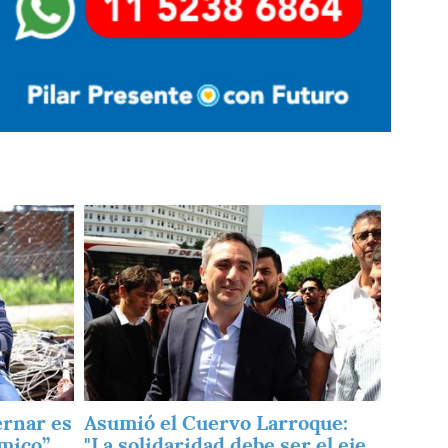
Imagen
ernar es
Asumió el Cuervo Larroque:
mico”
"La solidaridad debe ser el eje