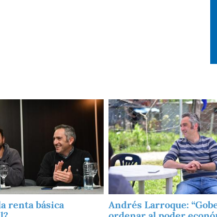
Imagen
la renta básica
Andrés Larroque: “Gob
l?
ordenar al poder econó